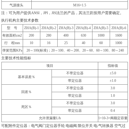
气源接头
M16×1.5
注：可为用户提供ANSI，JPI，JIS法兰的产品，其法兰距按用户需要确定。
执行机构主要技术参数
型 号
ZHA(B)-1
ZHA(B)-2
ZHA(B)-3
ZHA(B)-4
ZHA(B)-5
ZHA(B)-6
有效面积cm2
200
280
400
630
1000
1600
行 程mm
10
16
25
40
60
1000
弹簧范围KPa
20～100(标准)；20～100、40～200、20～60、60～100、80～240
主要技术性能指标
项目
指标值
不带定位器
±5.0
基本误差％
带定位器
±1.0
不带定位器
3.0
回差％
带定位器
1.0
不带定位器
3.0
死区％
带定位器
0.4
允许泄漏量L/h
1×10-3×阀额定容量
可配附件定位器：电气阀门定位器手轮 电磁阀 限位开关 电/气转换器 空气过