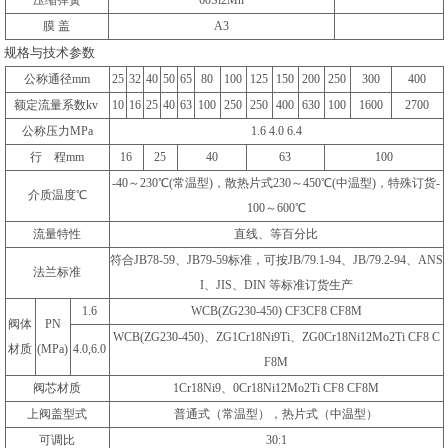
压缩弹簧
60Si2Mn
膜 盖
A3
规格与技术参数
公称通径mm
25
32
40
50
65
80
100
125
150
200
250
300
400
额定流量系数kv
10
16
25
40
63
100
250
250
400
630
100
1600
2700
公称压力MPa
1.6 4.0 6.4
行 程mm
16
25
40
63
100
-40～230℃(常温型)，散热片式230～450℃(中温型)，特殊订货-
介质温度℃
100～600℃
流量特性
直线、等百分比
符合JB78-59、JB79-59标准，可按JB/79.1-94、JB/79.2-94、ANS
法兰标准
I、JIS、DIN 等标准订货生产
1.6
WCB(ZG230-450) CF3CF8 CF8M
阀体
PN
WCB(ZG230-450)、ZG1Cr18Ni9Ti、ZG0Cr18Ni12Mo2Ti CF8 C
材质
(MPa)
4.0,6.0
F8M
阀芯材质
1Cr18Ni9、0Cr18Ni12Mo2Ti CF8 CF8M
上阀盖型式
普通式（常温型），热片式（中温型）
可调比
30:1