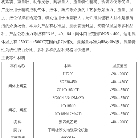
构紧凑、重量轻、动作灵敏、阀容量大、流量特性精确、拆装方便等优点。
广泛应用于精确控制气体、液体、蒸汽等介质的工艺参数如压力、流量、温
度、液位保持在给定值。特别适用于压差较大，允许泄漏也较大且不是很清
洁的介质场合。本系列产品有标准型、波纹管密封型、夹套保温型等多种品
种。产品公称压力等级有PN16、40、64；阀体口径范围DN25～400。适用流
体温度有-250℃～+560℃范围内多种档次。泄漏量标准为Ⅲ级和Ⅳ级。流量特
性为线性或百分比。多种多样的品种规格可供选择。
主要零件材料
零件名称
材料
温度范围
HT200
-20～200℃
ZG230-450
-40～450℃
阀体上阀盖
ZG1Cr18Ni9Ti
-250～550℃
ZG0Cr18Ni12Mo2Ti
-250～550℃
1Cr18Ni9
-250～550℃
阀芯、阀座
0Cr18Ni12Mo2Ti
-250～550℃
填 料
聚四氟乙烯
-40～200℃
膜 片
丁晴橡胶夹增强涤沦织物