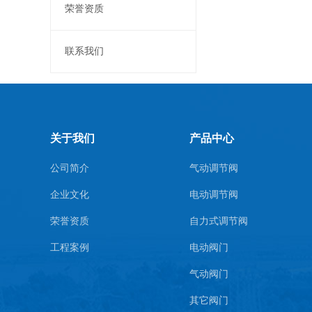
荣誉资质
联系我们
关于我们
产品中心
公司简介
气动调节阀
企业文化
电动调节阀
荣誉资质
自力式调节阀
工程案例
电动阀门
气动阀门
其它阀门