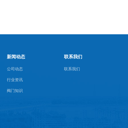
新闻动态
联系我们
公司动态
联系我们
行业资讯
阀门知识