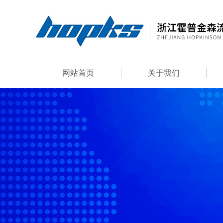
网站首页
关于我们