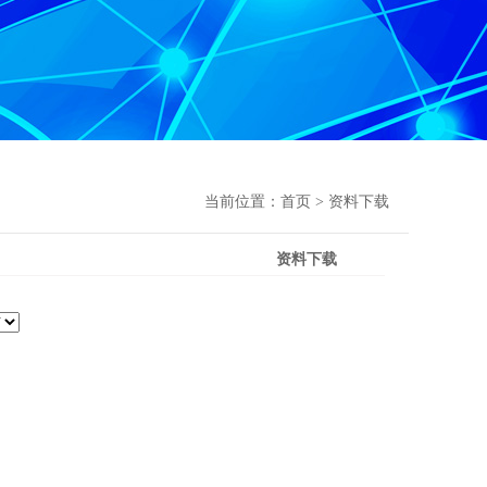
当前位置：
首页
>
资料下载
资料下载